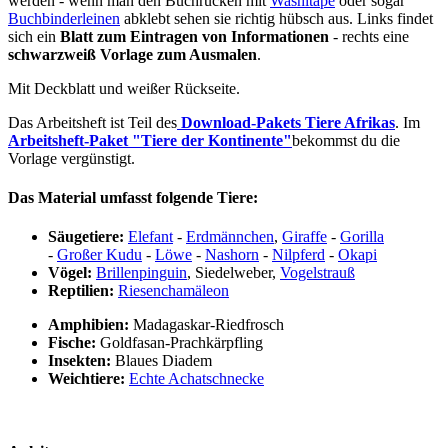
werden - wenn man den Buchrücken mit
Washitape
oder sogar
Buchbinderleinen
abklebt sehen sie richtig hübsch aus. Links findet
sich ein
Blatt zum Eintragen von Informationen
- rechts eine
schwarzweiß Vorlage zum Ausmalen
.
Mit Deckblatt und weißer Rückseite.
Das Arbeitsheft ist Teil des
Download-Pakets Tiere Afrikas
. Im
Arbeitsheft-Paket "Tiere der Kontinente"
bekommst du die
Vorlage vergünstigt.
Das Material umfasst folgende Tiere:
Säugetiere:
Elefant
-
Erdmännchen
,
Giraffe
-
Gorilla
-
Großer Kudu
-
Löwe
-
Nashorn
-
Nilpferd
-
Okapi
Vögel:
Brillenpinguin
, Siedelweber,
Vogelstrauß
Reptilien:
Riesenchamäleon
Amphibien:
Madagaskar-Riedfrosch
Fische:
Goldfasan-Prachkärpfling
Insekten:
Blaues Diadem
Weichtiere:
Echte Achatschnecke