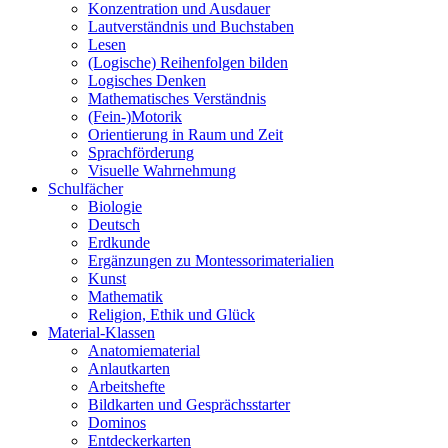
Konzentration und Ausdauer
Lautverständnis und Buchstaben
Lesen
(Logische) Reihenfolgen bilden
Logisches Denken
Mathematisches Verständnis
(Fein-)Motorik
Orientierung in Raum und Zeit
Sprachförderung
Visuelle Wahrnehmung
Schulfächer
Biologie
Deutsch
Erdkunde
Ergänzungen zu Montessorimaterialien
Kunst
Mathematik
Religion, Ethik und Glück
Material-Klassen
Anatomiematerial
Anlautkarten
Arbeitshefte
Bildkarten und Gesprächsstarter
Dominos
Entdeckerkarten