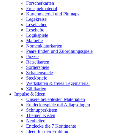
Forscherkarten
Freispielmaterial
Kartenmaterial und Pinmaps
Legekreise
Lesefächer
Lesehefte
Logikspiele
Malhefte
Nomenklaturkarten
Paare finden und Zuordnungsspiele
Puzzle
Rätselkarten
Sortierspiele
Schattenspiele
Steckbriefe
Werkstätten & freies Legematerial
Zählkarten
Impulse & Ideen
Unsere beliebtesten Materialien
Entdeckerspiele mit Alltagsdingen
Schnupperkisten
Themen-Kisten
Neuheiten
Entdecke die 7 Kontinente
Ideen für den Frühling