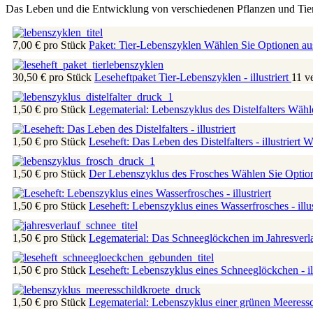
Das Leben und die Entwicklung von verschiedenen Pflanzen und Tieren
7,00 €
pro Stück
Paket: Tier-Lebenszyklen
Wählen Sie Optionen au
30,50 €
pro Stück
Leseheftpaket Tier-Lebenszyklen - illustriert
11 v
1,50 €
pro Stück
Legematerial: Lebenszyklus des Distelfalters
Wähle
1,50 €
pro Stück
Leseheft: Das Leben des Distelfalters - illustriert
Wä
1,50 €
pro Stück
Der Lebenszyklus des Frosches
Wählen Sie Optio
1,50 €
pro Stück
Leseheft: Lebenszyklus eines Wasserfrosches - illus
1,50 €
pro Stück
Legematerial: Das Schneeglöckchen im Jahresverl
1,50 €
pro Stück
Leseheft: Lebenszyklus eines Schneeglöckchen - ill
1,50 €
pro Stück
Legematerial: Lebenszyklus einer grünen Meeress