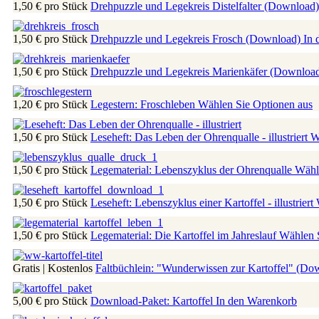
1,50 €
pro Stück
Drehpuzzle und Legekreis Distelfalter (Download
1,50 €
pro Stück
Drehpuzzle und Legekreis Frosch (Download)
In 
1,50 €
pro Stück
Drehpuzzle und Legekreis Marienkäfer (Downloa
1,20 €
pro Stück
Legestern: Froschleben
Wählen Sie Optionen aus
1,50 €
pro Stück
Leseheft: Das Leben der Ohrenqualle - illustriert
W
1,50 €
pro Stück
Legematerial: Lebenszyklus der Ohrenqualle
Wähl
1,50 €
pro Stück
Leseheft: Lebenszyklus einer Kartoffel - illustriert
1,50 €
pro Stück
Legematerial: Die Kartoffel im Jahreslauf
Wählen S
Gratis | Kostenlos
Faltbüchlein: "Wunderwissen zur Kartoffel" (D
5,00 €
pro Stück
Download-Paket: Kartoffel
In den Warenkorb