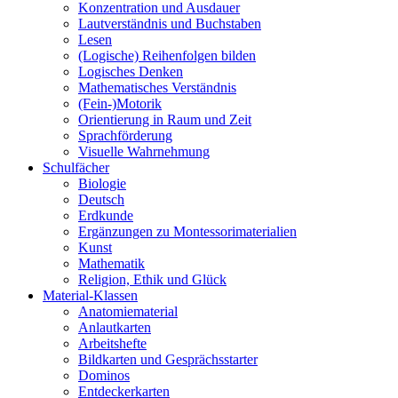
Konzentration und Ausdauer
Lautverständnis und Buchstaben
Lesen
(Logische) Reihenfolgen bilden
Logisches Denken
Mathematisches Verständnis
(Fein-)Motorik
Orientierung in Raum und Zeit
Sprachförderung
Visuelle Wahrnehmung
Schulfächer
Biologie
Deutsch
Erdkunde
Ergänzungen zu Montessorimaterialien
Kunst
Mathematik
Religion, Ethik und Glück
Material-Klassen
Anatomiematerial
Anlautkarten
Arbeitshefte
Bildkarten und Gesprächsstarter
Dominos
Entdeckerkarten