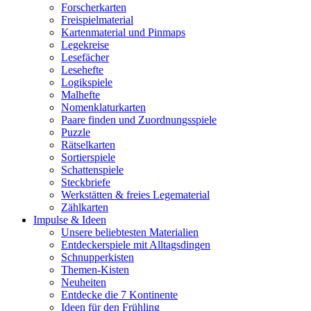
Forscherkarten
Freispielmaterial
Kartenmaterial und Pinmaps
Legekreise
Lesefächer
Lesehefte
Logikspiele
Malhefte
Nomenklaturkarten
Paare finden und Zuordnungsspiele
Puzzle
Rätselkarten
Sortierspiele
Schattenspiele
Steckbriefe
Werkstätten & freies Legematerial
Zählkarten
Impulse & Ideen
Unsere beliebtesten Materialien
Entdeckerspiele mit Alltagsdingen
Schnupperkisten
Themen-Kisten
Neuheiten
Entdecke die 7 Kontinente
Ideen für den Frühling