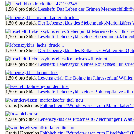
1,50 €
pro Stück
Leseheft: Das Leben der Grünen Meeresschildkröte -
1,50 €
pro Stück
Der Lebenszyklus des Siebenpunkt-Marienkäfers
1,50 €
pro Stück
Leseheft: Lebenszyklus eines Siebenpunkt-Marienkäf
1,70 €
pro Stück
Der Lebenszyklus des Rotlachses
Wählen Sie Opti
1,80 €
pro Stück
Leseheft: Lebenszyklus eines Rotlachses - illustrie
1,50 €
pro Stück
Legematerial: Die Bohne im Jahresverlauf
Wählen 
1,50 €
pro Stück
Leseheft: Lebenszyklus einer Bohnenpflanze - illus
Gratis | Kostenlos
Faltbüchlein: "Wunderwissen zum Marienkäfer"
4,50 €
pro Stück
Lebenszyklus des Frosches (6 Zeichnungen)
Wähle
Gratis | Kostenlos
Faltbüchlein: "Wunderwissen zum Distelfalter" 