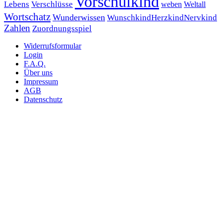
Vorschulkind
Lebens
Verschlüsse
weben
Weltall
Wortschatz
Wunderwissen
WunschkindHerzkindNervkind
Zahlen
Zuordnungsspiel
Widerrufsformular
Login
F.A.Q.
Über uns
Impressum
AGB
Datenschutz