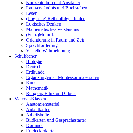
Konzentration und Ausdauer
Lautverständnis und Buchstaben
Lesen
(Logische) Reihenfolgen bilden
Logisches Denken
Mathematisches Verständnis
(Fein-)Motorik
Orientierung in Raum und Zeit
Sprachförderung
Visuelle Wahrnehmung
Schulfächer
Biologie
Deutsch
Erdkunde
Ergänzungen zu Montessorimaterialien
Kunst
Mathematik
Religion, Ethik und Glück
Material-Klassen
Anatomiematerial
Anlautkarten
Arbeitshefte
Bildkarten und Gesprächsstarter
Dominos
Entdeckerkarten