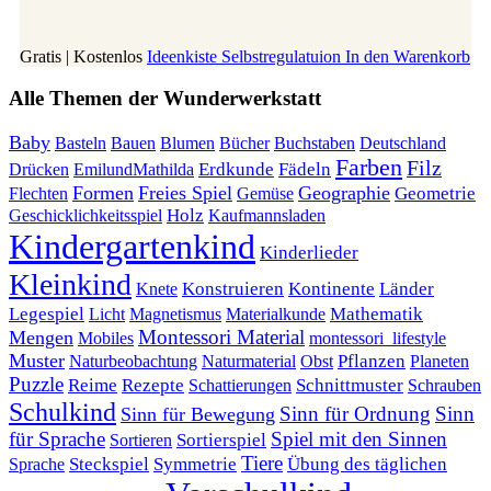
Gratis | Kostenlos
Ideenkiste Selbstregulatuion
In den Warenkorb
Alle Themen der Wunderwerkstatt
Baby
Bauen
Blumen
Bücher
Buchstaben
Basteln
Deutschland
Farben
Filz
Erdkunde
Fädeln
Drücken
EmilundMathilda
Formen
Freies Spiel
Geographie
Geometrie
Flechten
Gemüse
Holz
Kaufmannsladen
Geschicklichkeitsspiel
Kindergartenkind
Kinderlieder
Kleinkind
Kontinente
Länder
Konstruieren
Knete
Mathematik
Legespiel
Magnetismus
Materialkunde
Licht
Montessori Material
Mengen
Mobiles
montessori_lifestyle
Muster
Pflanzen
Naturbeobachtung
Naturmaterial
Obst
Planeten
Puzzle
Rezepte
Reime
Schnittmuster
Schattierungen
Schrauben
Schulkind
Sinn für Ordnung
Sinn
Sinn für Bewegung
für Sprache
Spiel mit den Sinnen
Sortierspiel
Sortieren
Tiere
Übung des täglichen
Steckspiel
Symmetrie
Sprache