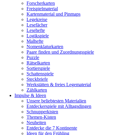
Forscherkarten
Freispielmaterial
Kartenmaterial und Pinmaps
Legekreise
Lesefächer
Lesehefte
Logikspiele
Malhefte
Nomenklaturkarten
Paare finden und Zuordnungsspiele
Puzzle
Rätselkarten
Sortierspiele
Schattenspiele
Steckbriefe
Werkstätten & freies Legematerial
Zählkarten
Impulse & Ideen
Unsere beliebtesten Materialien
Entdeckerspiele mit Alltagsdingen
Schnupperkisten
Themen-Kisten
Neuheiten
Entdecke die 7 Kontinente
Ideen für den Frühling