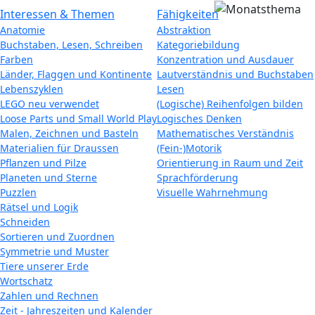
Interessen & Themen
Fähigkeiten
Anatomie
Abstraktion
Buchstaben, Lesen, Schreiben
Kategoriebildung
Farben
Konzentration und Ausdauer
Länder, Flaggen und Kontinente
Lautverständnis und Buchstaben
Lebenszyklen
Lesen
LEGO neu verwendet
(Logische) Reihenfolgen bilden
Loose Parts und Small World Play
Logisches Denken
Malen, Zeichnen und Basteln
Mathematisches Verständnis
Materialien für Draussen
(Fein-)Motorik
Pflanzen und Pilze
Orientierung in Raum und Zeit
Planeten und Sterne
Sprachförderung
Puzzlen
Visuelle Wahrnehmung
Rätsel und Logik
Schneiden
Sortieren und Zuordnen
Symmetrie und Muster
Tiere unserer Erde
Wortschatz
Zahlen und Rechnen
Zeit - Jahreszeiten und Kalender