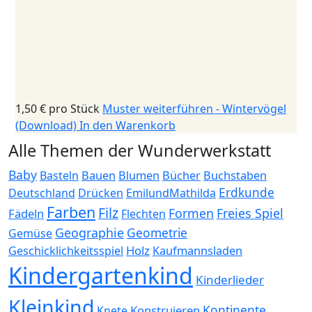
1,50 €
pro Stück
Muster weiterführen - Wintervögel
(Download)
In den Warenkorb
Alle Themen der Wunderwerkstatt
Baby
Bauen
Blumen
Bücher
Buchstaben
Basteln
Erdkunde
Deutschland
Drücken
EmilundMathilda
Farben
Filz
Formen
Freies Spiel
Fädeln
Flechten
Geographie
Geometrie
Gemüse
Holz
Kaufmannsladen
Geschicklichkeitsspiel
Kindergartenkind
Kinderlieder
Kleinkind
Kontinente
Konstruieren
Knete