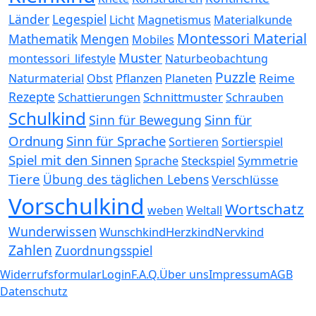
Länder
Legespiel
Magnetismus
Materialkunde
Licht
Montessori Material
Mathematik
Mengen
Mobiles
Muster
montessori_lifestyle
Naturbeobachtung
Puzzle
Pflanzen
Reime
Naturmaterial
Obst
Planeten
Rezepte
Schnittmuster
Schattierungen
Schrauben
Schulkind
Sinn für
Sinn für Bewegung
Ordnung
Sinn für Sprache
Sortierspiel
Sortieren
Spiel mit den Sinnen
Steckspiel
Symmetrie
Sprache
Tiere
Übung des täglichen Lebens
Verschlüsse
Vorschulkind
Wortschatz
weben
Weltall
Wunderwissen
WunschkindHerzkindNervkind
Zahlen
Zuordnungsspiel
Widerrufsformular
Login
F.A.Q.
Über uns
Impressum
AGB
Datenschutz