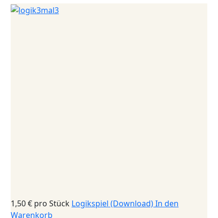
1,50 €
pro Stück
Logikspiel (Download)
In den
Warenkorb