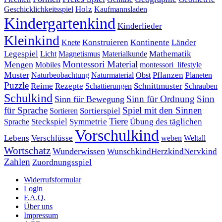
Holz
Kaufmannsladen
Geschicklichkeitsspiel
Kindergartenkind
Kinderlieder
Kleinkind
Kontinente
Länder
Konstruieren
Knete
Mathematik
Legespiel
Magnetismus
Materialkunde
Licht
Montessori Material
Mengen
Mobiles
montessori_lifestyle
Muster
Pflanzen
Naturbeobachtung
Naturmaterial
Obst
Planeten
Puzzle
Rezepte
Reime
Schnittmuster
Schattierungen
Schrauben
Schulkind
Sinn für Ordnung
Sinn
Sinn für Bewegung
für Sprache
Spiel mit den Sinnen
Sortierspiel
Sortieren
Tiere
Übung des täglichen
Steckspiel
Symmetrie
Sprache
Vorschulkind
Lebens
Verschlüsse
weben
Weltall
Wortschatz
Wunderwissen
WunschkindHerzkindNervkind
Zahlen
Zuordnungsspiel
Widerrufsformular
Login
F.A.Q.
Über uns
Impressum