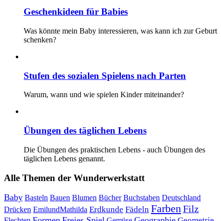
Geschenkideen für Babies
Was könnte mein Baby interessieren, was kann ich zur Geburt
schenken?
Stufen des sozialen Spielens nach Parten
Warum, wann und wie spielen Kinder miteinander?
Übungen des täglichen Lebens
Die Übungen des praktischen Lebens - auch Übungen des
täglichen Lebens genannt.
Alle Themen der Wunderwerkstatt
Baby
Bauen
Blumen
Bücher
Buchstaben
Basteln
Deutschland
Farben
Filz
Erdkunde
Fädeln
Drücken
EmilundMathilda
Formen
Freies Spiel
Geographie
Geometrie
Flechten
Gemüse