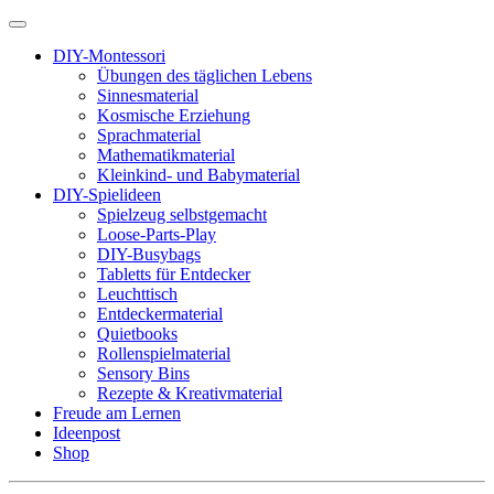
DIY-Montessori
Übungen des täglichen Lebens
Sinnesmaterial
Kosmische Erziehung
Sprachmaterial
Mathematikmaterial
Kleinkind- und Babymaterial
DIY-Spielideen
Spielzeug selbstgemacht
Loose-Parts-Play
DIY-Busybags
Tabletts für Entdecker
Leuchttisch
Entdeckermaterial
Quietbooks
Rollenspielmaterial
Sensory Bins
Rezepte & Kreativmaterial
Freude am Lernen
Ideenpost
Shop