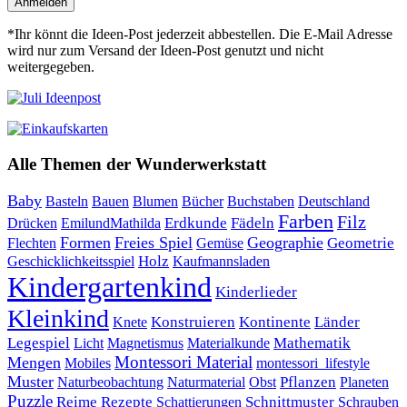
Anmelden
*Ihr könnt die Ideen-Post jederzeit abbestellen. Die E-Mail Adresse
wird nur zum Versand der Ideen-Post genutzt und nicht
weitergegeben.
Alle Themen der Wunderwerkstatt
Baby
Bauen
Blumen
Bücher
Buchstaben
Basteln
Deutschland
Farben
Filz
Erdkunde
Fädeln
Drücken
EmilundMathilda
Formen
Freies Spiel
Geographie
Geometrie
Flechten
Gemüse
Holz
Kaufmannsladen
Geschicklichkeitsspiel
Kindergartenkind
Kinderlieder
Kleinkind
Kontinente
Länder
Konstruieren
Knete
Mathematik
Legespiel
Magnetismus
Materialkunde
Licht
Montessori Material
Mengen
Mobiles
montessori_lifestyle
Muster
Pflanzen
Naturbeobachtung
Naturmaterial
Obst
Planeten
Puzzle
Rezepte
Reime
Schnittmuster
Schattierungen
Schrauben