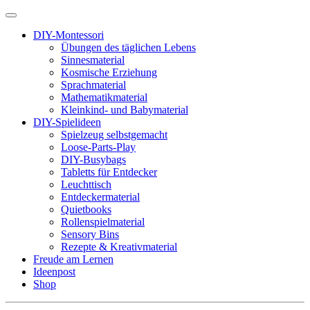
DIY-Montessori
Übungen des täglichen Lebens
Sinnesmaterial
Kosmische Erziehung
Sprachmaterial
Mathematikmaterial
Kleinkind- und Babymaterial
DIY-Spielideen
Spielzeug selbstgemacht
Loose-Parts-Play
DIY-Busybags
Tabletts für Entdecker
Leuchttisch
Entdeckermaterial
Quietbooks
Rollenspielmaterial
Sensory Bins
Rezepte & Kreativmaterial
Freude am Lernen
Ideenpost
Shop