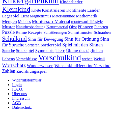
Kindergartenkind
Kinderlieder
Kleinkind
Kontinente
Länder
Konstruieren
Knete
Mathematik
Legespiel
Magnetismus
Materialkunde
Licht
Montessori Material
Mengen
Mobiles
montessori_lifestyle
Muster
Pflanzen
Naturbeobachtung
Naturmaterial
Obst
Planeten
Puzzle
Rezepte
Reime
Schnittmuster
Schattierungen
Schrauben
Schulkind
Sinn für Ordnung
Sinn
Sinn für Bewegung
für Sprache
Spiel mit den Sinnen
Sortierspiel
Sortieren
Tiere
Übung des täglichen
Steckspiel
Symmetrie
Sprache
Vorschulkind
Lebens
Verschlüsse
weben
Weltall
Wortschatz
Wunderwissen
WunschkindHerzkindNervkind
Zahlen
Zuordnungsspiel
Widerrufsformular
Login
F.A.Q.
Über uns
Impressum
AGB
Datenschutz