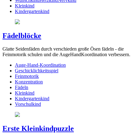
WunschkindHerzkindNervkind
Kleinkind
Kindergartenkind
Fädelblöcke
Glatte Seidenfäden durch verschieden große Ösen fädeln - die
Feinmotorik schulen und die AugeHandKoordination verbessern.
Auge-Hand-Koordination
Geschicklichkeitsspiel
Feinmotorik
Konzentration
Fädeln
Kleinkind
Kindergartenkind
Vorschulkind
Erste Kleinkindpuzzle