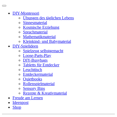
DIY-Montessori
Übungen des täglichen Lebens
Sinnesmaterial
Kosmische Erziehung
Sprachmaterial
Mathematikmaterial
Kleinkind- und Babymaterial
DIY-Spielideen
Spielzeug selbstgemacht
Loose-Parts-Play
DIY-Busybags
Tabletts für Entdecker
Leuchttisch
Entdeckermaterial
Quietbooks
Rollenspielmaterial
Sensory Bins
Rezepte & Kreativmaterial
Freude am Lernen
Ideenpost
Shop