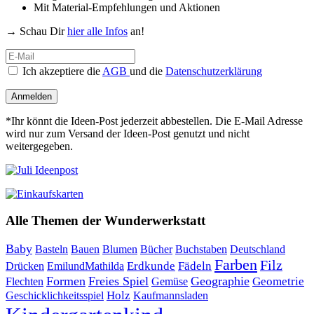
Mit Material-Empfehlungen und Aktionen
→ Schau Dir
hier alle Infos
an!
Ich akzeptiere die
AGB
und die
Datenschutzerklärung
Anmelden
*Ihr könnt die Ideen-Post jederzeit abbestellen. Die E-Mail Adresse
wird nur zum Versand der Ideen-Post genutzt und nicht
weitergegeben.
Alle Themen der Wunderwerkstatt
Baby
Bauen
Blumen
Bücher
Buchstaben
Basteln
Deutschland
Farben
Filz
Erdkunde
Fädeln
Drücken
EmilundMathilda
Formen
Freies Spiel
Geographie
Geometrie
Flechten
Gemüse
Holz
Kaufmannsladen
Geschicklichkeitsspiel