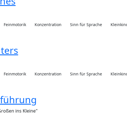
ches
Feinmotorik
Konzentration
Sinn für Sprache
Kleinkin
lters
Feinmotorik
Konzentration
Sinn für Sprache
Kleinkin
nführung
Großen ins Kleine"