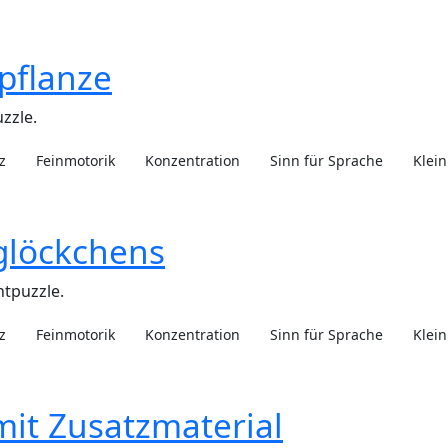
pflanze
zzle.
z
Feinmotorik
Konzentration
Sinn für Sprache
Klein
glöckchens
tpuzzle.
z
Feinmotorik
Konzentration
Sinn für Sprache
Klein
mit Zusatzmaterial