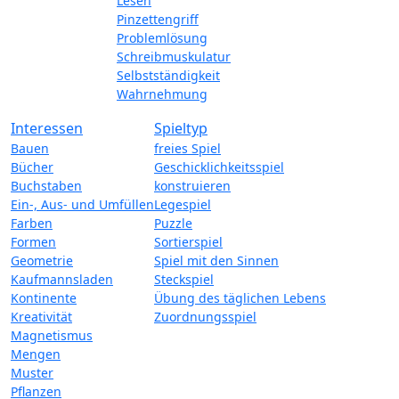
Lesen
Pinzettengriff
Problemlösung
Schreibmuskulatur
Selbstständigkeit
Wahrnehmung
Interessen
Spieltyp
Bauen
freies Spiel
Bücher
Geschicklichkeitsspiel
Buchstaben
konstruieren
Ein-, Aus- und Umfüllen
Legespiel
Farben
Puzzle
Formen
Sortierspiel
Geometrie
Spiel mit den Sinnen
Kaufmannsladen
Steckspiel
Kontinente
Übung des täglichen Lebens
Kreativität
Zuordnungsspiel
Magnetismus
Mengen
Muster
Pflanzen