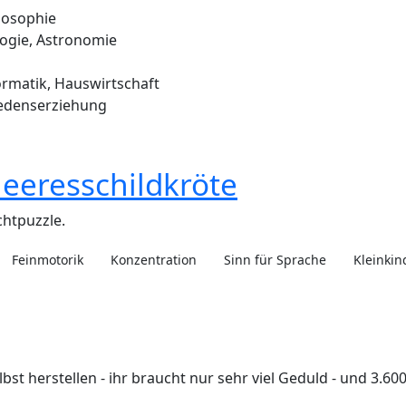
losophie
logie, Astronomie
ormatik, Hauswirtschaft
iedenserziehung
eeresschildkröte
chtpuzzle.
Feinmotorik
Konzentration
Sinn für Sprache
Kleinkin
st herstellen - ihr braucht nur sehr viel Geduld - und 3.600