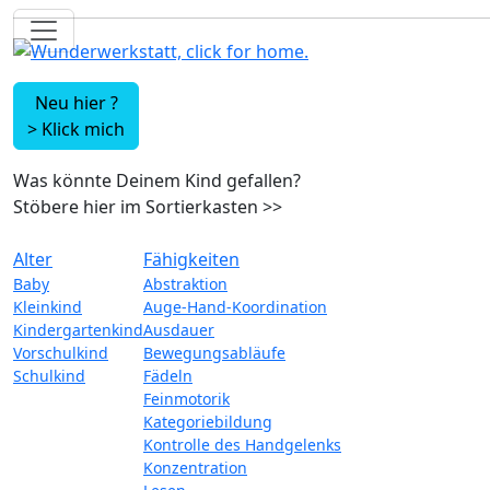
Neu hier ?
>
Klick mich
Was könnte Deinem Kind gefallen?
Stöbere hier im Sortierkasten
>>
Alter
Fähigkeiten
Baby
Abstraktion
Kleinkind
Auge-Hand-Koordination
Kindergartenkind
Ausdauer
Vorschulkind
Bewegungsabläufe
Schulkind
Fädeln
Feinmotorik
Kategoriebildung
Kontrolle des Handgelenks
Konzentration