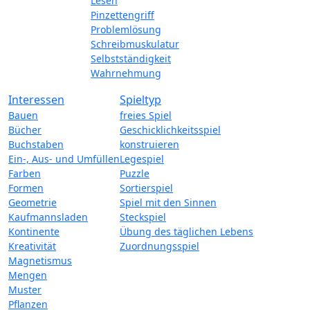
Lesen
Pinzettengriff
Problemlösung
Schreibmuskulatur
Selbstständigkeit
Wahrnehmung
Interessen
Spieltyp
Bauen
freies Spiel
Bücher
Geschicklichkeitsspiel
Buchstaben
konstruieren
Ein-, Aus- und Umfüllen
Legespiel
Farben
Puzzle
Formen
Sortierspiel
Geometrie
Spiel mit den Sinnen
Kaufmannsladen
Steckspiel
Kontinente
Übung des täglichen Lebens
Kreativität
Zuordnungsspiel
Magnetismus
Mengen
Muster
Pflanzen