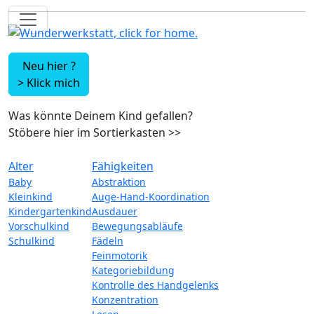
Neu hier ?
>
Klick mich
Was könnte Deinem Kind gefallen?
Stöbere hier im Sortierkasten
>>
Alter
Fähigkeiten
Baby
Abstraktion
Kleinkind
Auge-Hand-Koordination
Kindergartenkind
Ausdauer
Vorschulkind
Bewegungsabläufe
Schulkind
Fädeln
Feinmotorik
Kategoriebildung
Kontrolle des Handgelenks
Konzentration