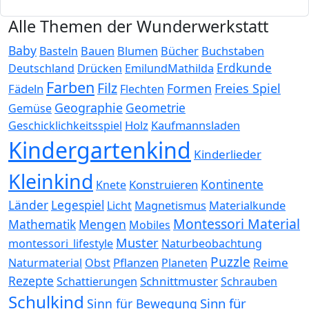
Alle Themen der Wunderwerkstatt
Baby
Bauen
Blumen
Bücher
Buchstaben
Basteln
Erdkunde
Deutschland
Drücken
EmilundMathilda
Farben
Filz
Formen
Freies Spiel
Fädeln
Flechten
Geographie
Geometrie
Gemüse
Holz
Kaufmannsladen
Geschicklichkeitsspiel
Kindergartenkind
Kinderlieder
Kleinkind
Kontinente
Konstruieren
Knete
Länder
Legespiel
Magnetismus
Materialkunde
Licht
Montessori Material
Mathematik
Mengen
Mobiles
Muster
montessori_lifestyle
Naturbeobachtung
Puzzle
Pflanzen
Reime
Naturmaterial
Obst
Planeten
Rezepte
Schnittmuster
Schattierungen
Schrauben
Schulkind
Sinn für
Sinn für Bewegung