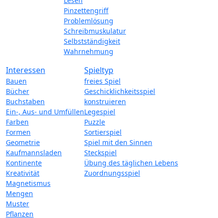
Lesen
Pinzettengriff
Problemlösung
Schreibmuskulatur
Selbstständigkeit
Wahrnehmung
Interessen
Spieltyp
Bauen
freies Spiel
Bücher
Geschicklichkeitsspiel
Buchstaben
konstruieren
Ein-, Aus- und Umfüllen
Legespiel
Farben
Puzzle
Formen
Sortierspiel
Geometrie
Spiel mit den Sinnen
Kaufmannsladen
Steckspiel
Kontinente
Übung des täglichen Lebens
Kreativität
Zuordnungsspiel
Magnetismus
Mengen
Muster
Pflanzen