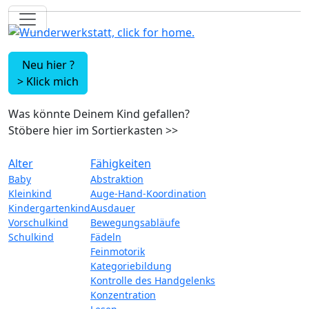
Neu hier ?
>
Klick mich
Was könnte Deinem Kind gefallen?
Stöbere hier im Sortierkasten
>>
Alter
Fähigkeiten
Baby
Abstraktion
Kleinkind
Auge-Hand-Koordination
Kindergartenkind
Ausdauer
Vorschulkind
Bewegungsabläufe
Schulkind
Fädeln
Feinmotorik
Kategoriebildung
Kontrolle des Handgelenks
Konzentration