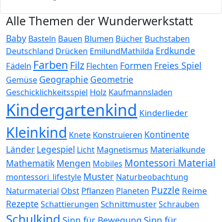
Alle Themen der Wunderwerkstatt
Baby
Bauen
Blumen
Bücher
Buchstaben
Basteln
Erdkunde
Deutschland
Drücken
EmilundMathilda
Farben
Filz
Formen
Freies Spiel
Fädeln
Flechten
Geographie
Geometrie
Gemüse
Holz
Kaufmannsladen
Geschicklichkeitsspiel
Kindergartenkind
Kinderlieder
Kleinkind
Kontinente
Konstruieren
Knete
Länder
Legespiel
Magnetismus
Materialkunde
Licht
Montessori Material
Mathematik
Mengen
Mobiles
Muster
montessori_lifestyle
Naturbeobachtung
Puzzle
Pflanzen
Reime
Naturmaterial
Obst
Planeten
Rezepte
Schnittmuster
Schattierungen
Schrauben
Schulkind
Sinn für
Sinn für Bewegung