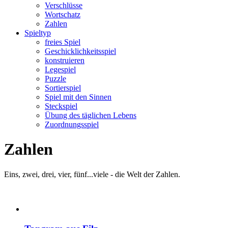
Verschlüsse
Wortschatz
Zahlen
Spieltyp
freies Spiel
Geschicklichkeitsspiel
konstruieren
Legespiel
Puzzle
Sortierspiel
Spiel mit den Sinnen
Steckspiel
Übung des täglichen Lebens
Zuordnungsspiel
Zahlen
Eins, zwei, drei, vier, fünf...viele - die Welt der Zahlen.