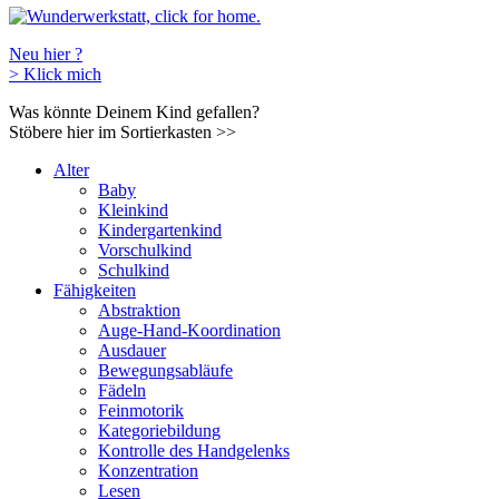
Neu hier ?
>
Klick mich
Was könnte Deinem Kind gefallen?
Stöbere hier im Sortierkasten
>>
Alter
Baby
Kleinkind
Kindergartenkind
Vorschulkind
Schulkind
Fähigkeiten
Abstraktion
Auge-Hand-Koordination
Ausdauer
Bewegungsabläufe
Fädeln
Feinmotorik
Kategoriebildung
Kontrolle des Handgelenks
Konzentration
Lesen