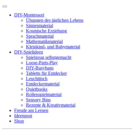
DIY-Montessori
Übungen des täglichen Lebens
Sinnesmaterial
Kosmische Erziehung
Sprachmaterial
Mathematikmaterial
Kleinkind- und Babymaterial
DIY-Spielideen
Spielzeug selbstgemacht
Loose-Parts-Play
DIY-Busybags
Tabletts für Entdecker
Leuchttisch
Entdeckermaterial
Quietbooks
Rollenspielmaterial
Sensory Bins
Rezepte & Kreativmaterial
Freude am Lernen
Ideenpost
Shop