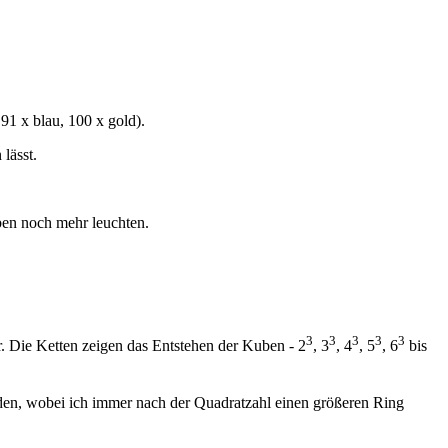
 91 x blau, 100 x gold).
lässt.
ben noch mehr leuchten.
3
3
3
3
3
r. Die Ketten zeigen das Entstehen der Kuben - 2
, 3
, 4
, 5
, 6
bis
den, wobei ich immer nach der Quadratzahl einen größeren Ring