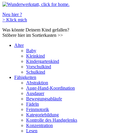
Neu hier ?
>
Klick mich
Was könnte Deinem Kind gefallen?
Stöbere hier im Sortierkasten
>>
Alter
Baby
Kleinkind
Kindergartenkind
Vorschulkind
Schulkind
Fähigkeiten
Abstraktion
Auge-Hand-Koordination
Ausdauer
Bewegungsabläufe
Fädeln
Feinmotorik
Kategoriebildung
Kontrolle des Handgelenks
Konzentration
Lesen