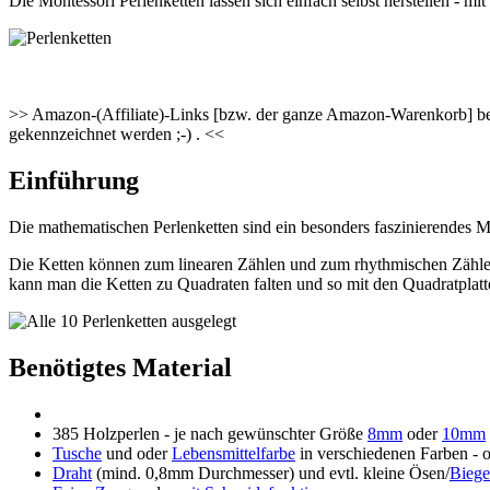
Die Montessori Perlenketten lassen sich einfach selbst herstellen - 
>> Amazon-(Affiliate)-Links [bzw. der ganze Amazon-Warenkorb] besc
gekennzeichnet werden ;-) . <<
Einführung
Die mathematischen Perlenketten sind ein besonders faszinierendes Ma
Die Ketten können zum linearen Zählen und zum rhythmischen Zähle
kann man die Ketten zu Quadraten falten und so mit den Quadratplatt
Benötigtes Material
385 Holzperlen - je nach gewünschter Größe
8mm
oder
10mm
Tusche
und oder
Lebensmittelfarbe
in verschiedenen Farben - 
Draht
(mind. 0,8mm Durchmesser) und evtl. kleine Ösen/
Biege