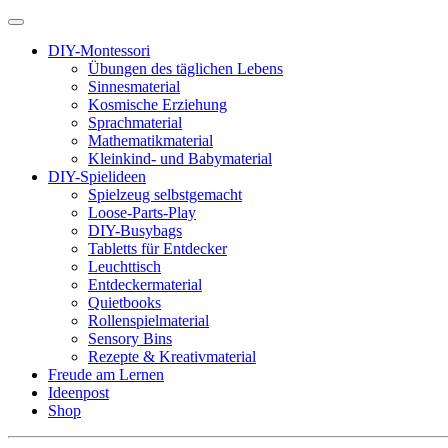
DIY-Montessori
Übungen des täglichen Lebens
Sinnesmaterial
Kosmische Erziehung
Sprachmaterial
Mathematikmaterial
Kleinkind- und Babymaterial
DIY-Spielideen
Spielzeug selbstgemacht
Loose-Parts-Play
DIY-Busybags
Tabletts für Entdecker
Leuchttisch
Entdeckermaterial
Quietbooks
Rollenspielmaterial
Sensory Bins
Rezepte & Kreativmaterial
Freude am Lernen
Ideenpost
Shop