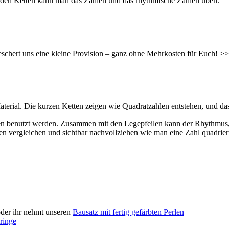
mit den Ketten kann man das Zählen und das rhythmische Zählen üben.
hert uns eine kleine Provision – ganz ohne Mehrkosten für Euch! >> 
terial. Die kurzen Ketten zeigen wie Quadratzahlen entstehen, und das
n benutzt werden. Zusammen mit den Legepfeilen kann der Rhythmus, 
en vergleichen und sichtbar nachvollziehen wie man eine Zahl quadrier
oder ihr nehmt unseren
Bausatz mit fertig gefärbten Perlen
ringe