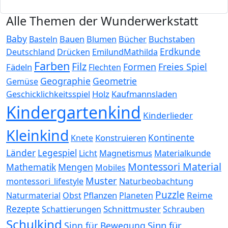
Alle Themen der Wunderwerkstatt
Baby
Bauen
Blumen
Bücher
Buchstaben
Basteln
Erdkunde
Deutschland
Drücken
EmilundMathilda
Farben
Filz
Formen
Freies Spiel
Fädeln
Flechten
Geographie
Geometrie
Gemüse
Holz
Kaufmannsladen
Geschicklichkeitsspiel
Kindergartenkind
Kinderlieder
Kleinkind
Kontinente
Konstruieren
Knete
Länder
Legespiel
Magnetismus
Materialkunde
Licht
Montessori Material
Mathematik
Mengen
Mobiles
Muster
montessori_lifestyle
Naturbeobachtung
Puzzle
Pflanzen
Reime
Naturmaterial
Obst
Planeten
Rezepte
Schnittmuster
Schattierungen
Schrauben
Schulkind
Sinn für
Sinn für Bewegung