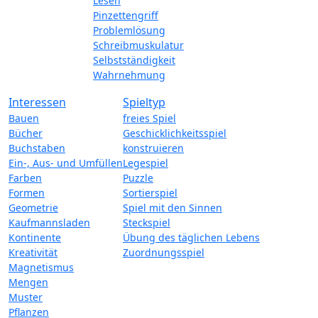
Lesen
Pinzettengriff
Problemlösung
Schreibmuskulatur
Selbstständigkeit
Wahrnehmung
Interessen
Spieltyp
Bauen
freies Spiel
Bücher
Geschicklichkeitsspiel
Buchstaben
konstruieren
Ein-, Aus- und Umfüllen
Legespiel
Farben
Puzzle
Formen
Sortierspiel
Geometrie
Spiel mit den Sinnen
Kaufmannsladen
Steckspiel
Kontinente
Übung des täglichen Lebens
Kreativität
Zuordnungsspiel
Magnetismus
Mengen
Muster
Pflanzen