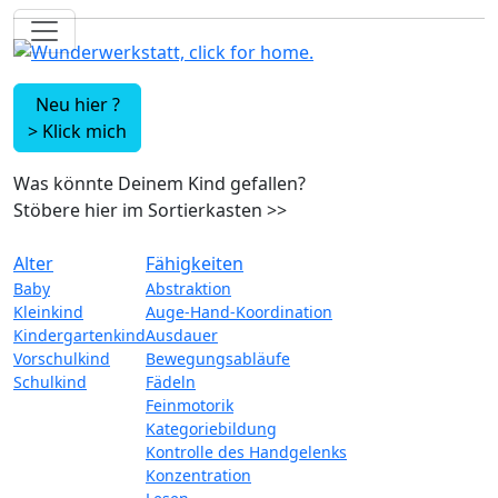
Neu hier ?
>
Klick mich
Was könnte Deinem Kind gefallen?
Stöbere hier im Sortierkasten
>>
Alter
Fähigkeiten
Baby
Abstraktion
Kleinkind
Auge-Hand-Koordination
Kindergartenkind
Ausdauer
Vorschulkind
Bewegungsabläufe
Schulkind
Fädeln
Feinmotorik
Kategoriebildung
Kontrolle des Handgelenks
Konzentration