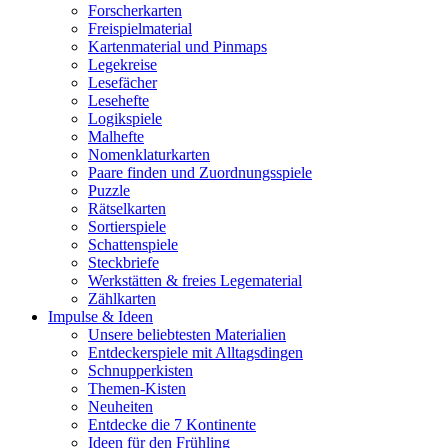
Forscherkarten
Freispielmaterial
Kartenmaterial und Pinmaps
Legekreise
Lesefächer
Lesehefte
Logikspiele
Malhefte
Nomenklaturkarten
Paare finden und Zuordnungsspiele
Puzzle
Rätselkarten
Sortierspiele
Schattenspiele
Steckbriefe
Werkstätten & freies Legematerial
Zählkarten
Impulse & Ideen
Unsere beliebtesten Materialien
Entdeckerspiele mit Alltagsdingen
Schnupperkisten
Themen-Kisten
Neuheiten
Entdecke die 7 Kontinente
Ideen für den Frühling