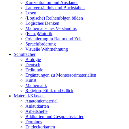
Konzentration und Ausdauer
Lautverständnis und Buchstaben
Lesen
(Logische) Reihenfolgen bilden
Logisches Denken
Mathematisches Verständnis
(Fein-)Motorik
Orientierung in Raum und Zeit
Sprachförderung
Visuelle Wahrnehmung
Schulfächer
Biologie
Deutsch
Erdkunde
Ergänzungen zu Montessorimaterialien
Kunst
Mathematik
Religion, Ethik und Glück
Material-Klassen
Anatomiematerial
Anlautkarten
Arbeitshefte
Bildkarten und Gesprächsstarter
Dominos
Entdeckerkarten