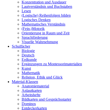
Konzentration und Ausdauer
Lautverständnis und Buchstaben
Lesen
(Logische) Reihenfolgen bilden
Logisches Denken
Mathematisches Verständnis
(Fein-)Motorik
Orientierung in Raum und Zeit
Sprachförderung
Visuelle Wahrnehmung
Schulfächer
Biologie
Deutsch
Erdkunde
Ergänzungen zu Montessorimaterialien
Kunst
Mathematik
Religion, Ethik und Glück
Material-Klassen
Anatomiematerial
Anlautkarten
Arbeitshefte
Bildkarten und Gesprächsstarter
Dominos
Entdeckerkarten