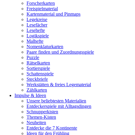
Forscherkarten
Freispielmaterial
Kartenmaterial und Pinmaps
Legekreise
Lesefächer
Lesehefte
Logikspiele
Malhefte
Nomenklaturkarten
Paare finden und Zuordnungsspiele
Puzzle
Rätselkarten
Sortierspiele
Schattenspiele
Steckbriefe
Werkstätten & freies Legematerial
Zählkarten
Impulse & Ideen
Unsere beliebtesten Materialien
Entdeckerspiele mit Alltagsdingen
Schnupperkisten
Themen-Kisten
Neuheiten
Entdecke die 7 Kontinente
Ideen für den Frühling