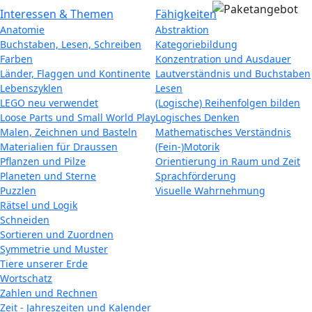
Interessen & Themen
Fähigkeiten
Anatomie
Abstraktion
Buchstaben, Lesen, Schreiben
Kategoriebildung
Farben
Konzentration und Ausdauer
Länder, Flaggen und Kontinente
Lautverständnis und Buchstaben
Lebenszyklen
Lesen
LEGO neu verwendet
(Logische) Reihenfolgen bilden
Loose Parts und Small World Play
Logisches Denken
Malen, Zeichnen und Basteln
Mathematisches Verständnis
Materialien für Draussen
(Fein-)Motorik
Pflanzen und Pilze
Orientierung in Raum und Zeit
Planeten und Sterne
Sprachförderung
Puzzlen
Visuelle Wahrnehmung
Rätsel und Logik
Schneiden
Sortieren und Zuordnen
Symmetrie und Muster
Tiere unserer Erde
Wortschatz
Zahlen und Rechnen
Zeit - Jahreszeiten und Kalender