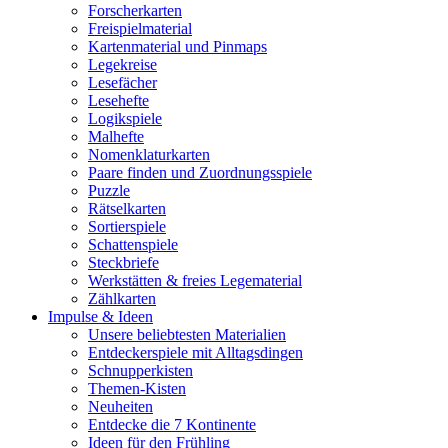
Forscherkarten
Freispielmaterial
Kartenmaterial und Pinmaps
Legekreise
Lesefächer
Lesehefte
Logikspiele
Malhefte
Nomenklaturkarten
Paare finden und Zuordnungsspiele
Puzzle
Rätselkarten
Sortierspiele
Schattenspiele
Steckbriefe
Werkstätten & freies Legematerial
Zählkarten
Impulse & Ideen
Unsere beliebtesten Materialien
Entdeckerspiele mit Alltagsdingen
Schnupperkisten
Themen-Kisten
Neuheiten
Entdecke die 7 Kontinente
Ideen für den Frühling