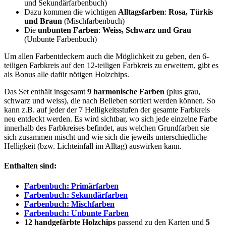
und Sekundärfarbenbuch)
Dazu kommen die wichtigen
Alltagsfarben
:
Rosa, Türkis
und Braun
(Mischfarbenbuch)
Die
unbunten Farben
:
Weiss, Schwarz und Grau
(Unbunte Farbenbuch)
Um allen Farbentdeckern auch die Möglichkeit zu geben, den 6-
teiligen Farbkreis auf den 12-teiligen Farbkreis zu erweitern, gibt es
als Bonus alle dafür nötigen Holzchips.
Das Set enthält insgesamt
9 harmonische Farben
(plus grau,
schwarz und weiss), die nach Belieben sortiert werden können. So
kann z.B. auf jeder der 7 Helligkeitsstufen der gesamte Farbkreis
neu entdeckt werden. Es wird sichtbar, wo sich jede einzelne Farbe
innerhalb des Farbkreises befindet, aus welchen Grundfarben sie
sich zusammen mischt und wie sich die jeweils unterschiedliche
Helligkeit (bzw. Lichteinfall im Alltag) auswirken kann.
Enthalten sind:
Farbenbuch: Primärfarben
Farbenbuch: Sekundärfarben
Farbenbuch: Mischfarben
Farbenbuch: Unbunte Farben
12 handgefärbte Holzchips
passend zu den Karten und
5