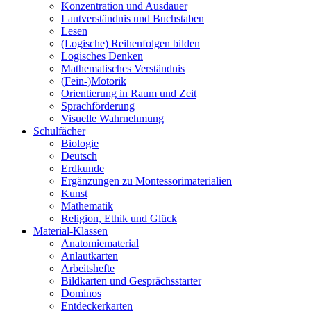
Konzentration und Ausdauer
Lautverständnis und Buchstaben
Lesen
(Logische) Reihenfolgen bilden
Logisches Denken
Mathematisches Verständnis
(Fein-)Motorik
Orientierung in Raum und Zeit
Sprachförderung
Visuelle Wahrnehmung
Schulfächer
Biologie
Deutsch
Erdkunde
Ergänzungen zu Montessorimaterialien
Kunst
Mathematik
Religion, Ethik und Glück
Material-Klassen
Anatomiematerial
Anlautkarten
Arbeitshefte
Bildkarten und Gesprächsstarter
Dominos
Entdeckerkarten