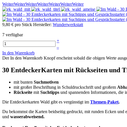
Weiter
Weiter
Weiter
Weiter
Weiter
Weiter
Weiter
9,80 €
pro Stück
Hersteller:
Wunderwerkstatt
7 verfügbar
+
–
In den Warenkorb
Der In den Warenkorb Knopf erscheint sobald die obigen Werte aus
30 EntdeckerKarten mit Rückseiten und T
mit bunten
Suchmotiven
mit großer Beschriftung in Schuldruckschrift und großem
Abha
Rückseite
mit
Suchtipps
und spannenden Informationen, die i
Die Entdeckerkarten Wald gibt es vergünstigt im
Themen-Paket
.
Du bekommst die Karten beidseitig gedruckt, mit runden Ecken und
und
wasserabweisend.