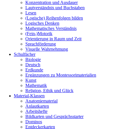
Konzentration und Ausdauer
Lautverständnis und Buchstaben
Lesen
(Logische) Reihenfolgen bilden
Logisches Denken
Mathematisches Verständnis
(Fein-)Motorik
Orientierung in Raum und Zeit
Sprachförderung
Visuelle Wahrnehmung
Schulfächer
Biologie
Deutsch
Erdkunde
Ergänzungen zu Montessorimaterialien
Kunst
Mathematik
Religion, Ethik und Glück
Material-Klassen
Anatomiematerial
Anlautkarten
Arbeitshefte
Bildkarten und Gesprächsstarter
Dominos
Entdeckerkarten