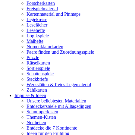
Forscherkarten
Freispielmaterial
Kartenmaterial und Pinmaps
Legekreise
Lesefächer
Lesehefte
Logikspiele
Malhefte
Nomenklaturkarten
Paare finden und Zuordnungsspiele
Puzzle
Rätselkarten
Sortierspiele
Schattenspiele
Steckbriefe
Werkstätten & freies Legematerial
Zählkarten
Impulse & Ideen
Unsere beliebtesten Materialien
Entdeckerspiele mit Alltagsdingen
Schnupperkisten
Themen-Kisten
Neuheiten
Entdecke die 7 Kontinente
Ideen für den Frühling