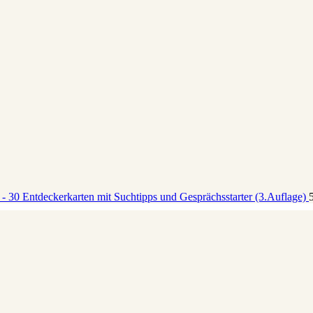
 - 30 Entdeckerkarten mit Suchtipps und Gesprächsstarter (3.Auflage)