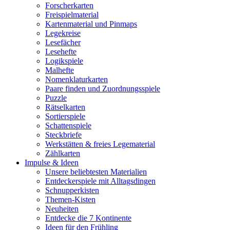
Forscherkarten
Freispielmaterial
Kartenmaterial und Pinmaps
Legekreise
Lesefächer
Lesehefte
Logikspiele
Malhefte
Nomenklaturkarten
Paare finden und Zuordnungsspiele
Puzzle
Rätselkarten
Sortierspiele
Schattenspiele
Steckbriefe
Werkstätten & freies Legematerial
Zählkarten
Impulse & Ideen
Unsere beliebtesten Materialien
Entdeckerspiele mit Alltagsdingen
Schnupperkisten
Themen-Kisten
Neuheiten
Entdecke die 7 Kontinente
Ideen für den Frühling