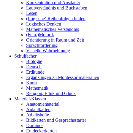
Konzentration und Ausdauer
Lautverständnis und Buchstaben
Lesen
(Logische) Reihenfolgen bilden
Logisches Denken
Mathematisches Verständnis
(Fein-)Motorik
Orientierung in Raum und Zeit
Sprachförderung
Visuelle Wahrnehmung
Schulfächer
Biologie
Deutsch
Erdkunde
Ergänzungen zu Montessorimaterialien
Kunst
Mathematik
Religion, Ethik und Glück
Material-Klassen
Anatomiematerial
Anlautkarten
Arbeitshefte
Bildkarten und Gesprächsstarter
Dominos
Entdeckerkarten