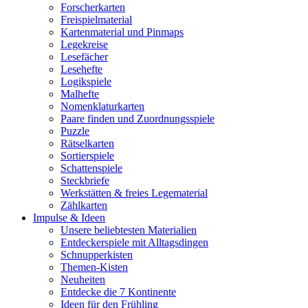
Forscherkarten
Freispielmaterial
Kartenmaterial und Pinmaps
Legekreise
Lesefächer
Lesehefte
Logikspiele
Malhefte
Nomenklaturkarten
Paare finden und Zuordnungsspiele
Puzzle
Rätselkarten
Sortierspiele
Schattenspiele
Steckbriefe
Werkstätten & freies Legematerial
Zählkarten
Impulse & Ideen
Unsere beliebtesten Materialien
Entdeckerspiele mit Alltagsdingen
Schnupperkisten
Themen-Kisten
Neuheiten
Entdecke die 7 Kontinente
Ideen für den Frühling