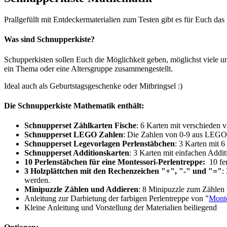
Prallgefüllt mit Entdeckermaterialien zum Testen gibt es für Euch das
Was sind Schnupperkiste?
Schupperkisten sollen Euch die Möglichkeit geben, möglichst viele un
ein Thema oder eine Altersgruppe zusammengestellt.
Ideal auch als Geburtstagsgeschenke oder Mitbringsel :)
Die Schnupperkiste Mathematik enthält:
Schnupperset Zählkarten Fische
: 6 Karten mit verschieden v
Schnupperset LEGO Zahlen
: Die Zahlen von 0-9 aus LEG
Schnupperset Legevorlagen Perlenstäbchen
: 3 Karten mit 
Schnupperset Additionskarten
: 3 Karten mit einfachen Addi
10 Perlenstäbchen für eine Montessori-Perlentreppe:
10 fe
3 Holzplättchen mit den Rechenzeichen "+", "-" und "="
:
werden.
Minipuzzle Zählen und Addieren
: 8 Minipuzzle zum Zählen
Anleitung zur Darbietung der farbigen Perlentreppe von "
Monte
Kleine Anleitung und Vorstellung der Materialien beiliegend