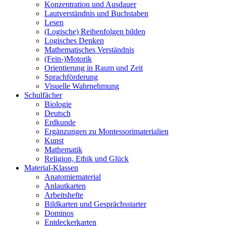
Konzentration und Ausdauer
Lautverständnis und Buchstaben
Lesen
(Logische) Reihenfolgen bilden
Logisches Denken
Mathematisches Verständnis
(Fein-)Motorik
Orientierung in Raum und Zeit
Sprachförderung
Visuelle Wahrnehmung
Schulfächer
Biologie
Deutsch
Erdkunde
Ergänzungen zu Montessorimaterialien
Kunst
Mathematik
Religion, Ethik und Glück
Material-Klassen
Anatomiematerial
Anlautkarten
Arbeitshefte
Bildkarten und Gesprächsstarter
Dominos
Entdeckerkarten