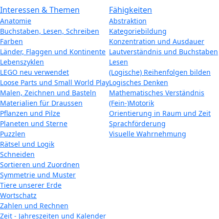
Interessen & Themen
Fähigkeiten
Anatomie
Abstraktion
Buchstaben, Lesen, Schreiben
Kategoriebildung
Farben
Konzentration und Ausdauer
Länder, Flaggen und Kontinente
Lautverständnis und Buchstaben
Lebenszyklen
Lesen
LEGO neu verwendet
(Logische) Reihenfolgen bilden
Loose Parts und Small World Play
Logisches Denken
Malen, Zeichnen und Basteln
Mathematisches Verständnis
Materialien für Draussen
(Fein-)Motorik
Pflanzen und Pilze
Orientierung in Raum und Zeit
Planeten und Sterne
Sprachförderung
Puzzlen
Visuelle Wahrnehmung
Rätsel und Logik
Schneiden
Sortieren und Zuordnen
Symmetrie und Muster
Tiere unserer Erde
Wortschatz
Zahlen und Rechnen
Zeit - Jahreszeiten und Kalender