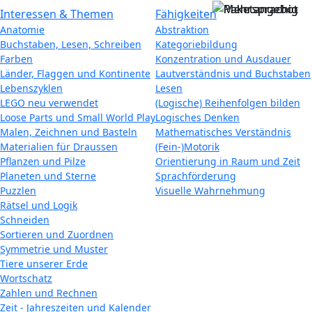
Interessen & Themen
Fähigkeiten
Anatomie
Abstraktion
Buchstaben, Lesen, Schreiben
Kategoriebildung
Farben
Konzentration und Ausdauer
Länder, Flaggen und Kontinente
Lautverständnis und Buchstaben
Lebenszyklen
Lesen
LEGO neu verwendet
(Logische) Reihenfolgen bilden
Loose Parts und Small World Play
Logisches Denken
Malen, Zeichnen und Basteln
Mathematisches Verständnis
Materialien für Draussen
(Fein-)Motorik
Pflanzen und Pilze
Orientierung in Raum und Zeit
Planeten und Sterne
Sprachförderung
Puzzlen
Visuelle Wahrnehmung
Rätsel und Logik
Schneiden
Sortieren und Zuordnen
Symmetrie und Muster
Tiere unserer Erde
Wortschatz
Zahlen und Rechnen
Zeit - Jahreszeiten und Kalender