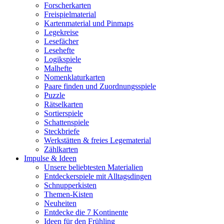
Forscherkarten
Freispielmaterial
Kartenmaterial und Pinmaps
Legekreise
Lesefächer
Lesehefte
Logikspiele
Malhefte
Nomenklaturkarten
Paare finden und Zuordnungsspiele
Puzzle
Rätselkarten
Sortierspiele
Schattenspiele
Steckbriefe
Werkstätten & freies Legematerial
Zählkarten
Impulse & Ideen
Unsere beliebtesten Materialien
Entdeckerspiele mit Alltagsdingen
Schnupperkisten
Themen-Kisten
Neuheiten
Entdecke die 7 Kontinente
Ideen für den Frühling