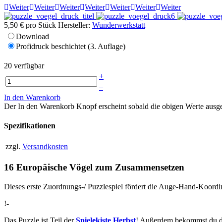
Weiter
Weiter
Weiter
Weiter
Weiter
Weiter
Weiter
5,50 €
pro Stück
Hersteller:
Wunderwerkstatt
Download
Profidruck beschichtet (3. Auflage)
20 verfügbar
+
–
In den Warenkorb
Der In den Warenkorb Knopf erscheint sobald die obigen Werte aus
Spezifikationen
zzgl.
Versandkosten
16 Europäische Vögel zum Zusammensetzen
Dieses erste Zuordnungs-/ Puzzlespiel fördert die Auge-Hand-Koordi
!-
Das Puzzle ist Teil der
Spielekiste Herbst
! Außerdem bekommst du d