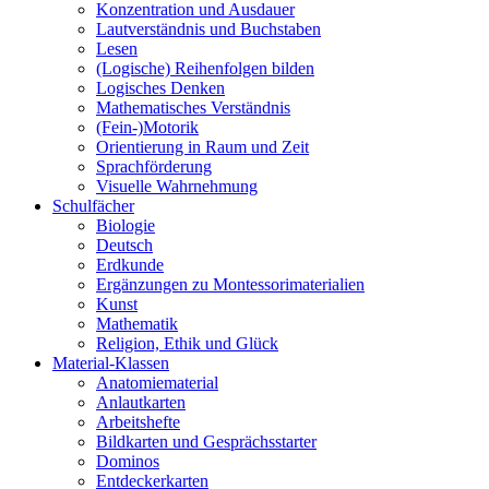
Konzentration und Ausdauer
Lautverständnis und Buchstaben
Lesen
(Logische) Reihenfolgen bilden
Logisches Denken
Mathematisches Verständnis
(Fein-)Motorik
Orientierung in Raum und Zeit
Sprachförderung
Visuelle Wahrnehmung
Schulfächer
Biologie
Deutsch
Erdkunde
Ergänzungen zu Montessorimaterialien
Kunst
Mathematik
Religion, Ethik und Glück
Material-Klassen
Anatomiematerial
Anlautkarten
Arbeitshefte
Bildkarten und Gesprächsstarter
Dominos
Entdeckerkarten