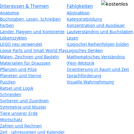
Interessen & Themen
Fähigkeiten
Anatomie
Abstraktion
Buchstaben, Lesen, Schreiben
Kategoriebildung
Farben
Konzentration und Ausdauer
Länder, Flaggen und Kontinente
Lautverständnis und Buchstaben
Lebenszyklen
Lesen
LEGO neu verwendet
(Logische) Reihenfolgen bilden
Loose Parts und Small World Play
Logisches Denken
Malen, Zeichnen und Basteln
Mathematisches Verständnis
Materialien für Draussen
(Fein-)Motorik
Pflanzen und Pilze
Orientierung in Raum und Zeit
Planeten und Sterne
Sprachförderung
Puzzlen
Visuelle Wahrnehmung
Rätsel und Logik
Schneiden
Sortieren und Zuordnen
Symmetrie und Muster
Tiere unserer Erde
Wortschatz
Zahlen und Rechnen
Zeit - Jahreszeiten und Kalender