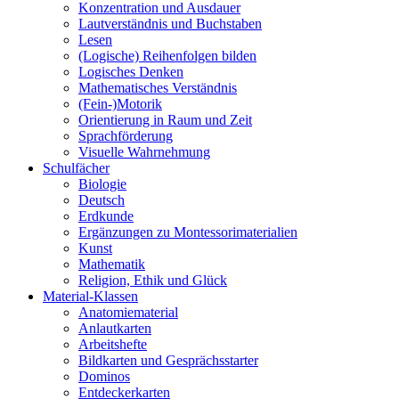
Konzentration und Ausdauer
Lautverständnis und Buchstaben
Lesen
(Logische) Reihenfolgen bilden
Logisches Denken
Mathematisches Verständnis
(Fein-)Motorik
Orientierung in Raum und Zeit
Sprachförderung
Visuelle Wahrnehmung
Schulfächer
Biologie
Deutsch
Erdkunde
Ergänzungen zu Montessorimaterialien
Kunst
Mathematik
Religion, Ethik und Glück
Material-Klassen
Anatomiematerial
Anlautkarten
Arbeitshefte
Bildkarten und Gesprächsstarter
Dominos
Entdeckerkarten