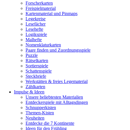
Forscherkarten
Freispielmaterial
Kartenmaterial und Pinmaps
Legekreise
Lesefächer
Lesehefte
Logikspiele
Malhefte
Nomenklaturkarten
Paare finden und Zuordnungsspiele
Puzzle
Rätselkarten
Sortierspiele
Schattenspiele
Steckbriefe
Werkstätten & freies Legematerial
Zählkarten
Impulse & Ideen
Unsere beliebtesten Materialien
Entdeckerspiele mit Alltagsdingen
Schnupperkisten
Themen-Kisten
Neuheiten
Entdecke die 7 Kontinente
Ideen für den Frühling