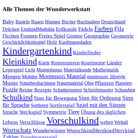
Alle Themen der Wunderwerkstatt
Baby
Bauen
Blumen
Bücher
Buchstaben
Basteln
Deutschland
Farben
Filz
Erdkunde
Fädeln
Drücken
EmilundMathilda
Formen
Freies Spiel
Geographie
Geometrie
Flechten
Gemüse
Holz
Kaufmannsladen
Geschicklichkeitsspiel
Kindergartenkind
Kinderlieder
Kleinkind
Kontinente
Länder
Konstruieren
Knete
Mathematik
Legespiel
Magnetismus
Materialkunde
Licht
Montessori Material
Mengen
Mobiles
montessori_lifestyle
Muster
Pflanzen
Naturbeobachtung
Naturmaterial
Obst
Planeten
Puzzle
Rezepte
Reime
Schnittmuster
Schattierungen
Schrauben
Schulkind
Sinn für Ordnung
Sinn
Sinn für Bewegung
für Sprache
Spiel mit den Sinnen
Sortierspiel
Sortieren
Tiere
Übung des täglichen
Steckspiel
Symmetrie
Sprache
Vorschulkind
Lebens
Verschlüsse
weben
Weltall
Wortschatz
Wunderwissen
WunschkindHerzkindNervkind
Zahlen
Zuordnungsspiel