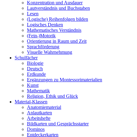
Konzentration und Ausdauer
Lautverständnis und Buchstaben
Lesen
(Logische) Reihenfolgen bilden
Logisches Denken
Mathematisches Verständnis
(Fein-)Motorik
Orientierung in Raum und Zeit
Sprachförderung
Visuelle Wahrnehmung
Schulfächer
Biologie
Deutsch
Erdkunde
Ergänzungen zu Montessorimaterialien
Kunst
Mathematik
Religion, Ethik und Glück
Material-Klassen
Anatomiematerial
Anlautkarten
Arbeitshefte
Bildkarten und Gesprächsstarter
Dominos
Entdeckerkarten