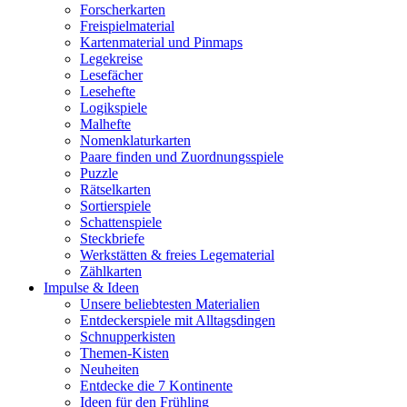
Forscherkarten
Freispielmaterial
Kartenmaterial und Pinmaps
Legekreise
Lesefächer
Lesehefte
Logikspiele
Malhefte
Nomenklaturkarten
Paare finden und Zuordnungsspiele
Puzzle
Rätselkarten
Sortierspiele
Schattenspiele
Steckbriefe
Werkstätten & freies Legematerial
Zählkarten
Impulse & Ideen
Unsere beliebtesten Materialien
Entdeckerspiele mit Alltagsdingen
Schnupperkisten
Themen-Kisten
Neuheiten
Entdecke die 7 Kontinente
Ideen für den Frühling