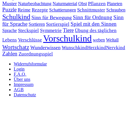
Muster
Pflanzen
Naturbeobachtung
Naturmaterial
Obst
Planeten
Puzzle
Rezepte
Reime
Schnittmuster
Schattierungen
Schrauben
Schulkind
Sinn für Ordnung
Sinn
Sinn für Bewegung
für Sprache
Spiel mit den Sinnen
Sortierspiel
Sortieren
Tiere
Übung des täglichen
Steckspiel
Symmetrie
Sprache
Vorschulkind
Lebens
Verschlüsse
weben
Weltall
Wortschatz
Wunderwissen
WunschkindHerzkindNervkind
Zahlen
Zuordnungsspiel
Widerrufsformular
Login
F.A.Q.
Über uns
Impressum
AGB
Datenschutz