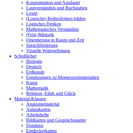
Konzentration und Ausdauer
Lautverständnis und Buchstaben
Lesen
(Logische) Reihenfolgen bilden
Logisches Denken
Mathematisches Verständnis
(Fein-)Motorik
Orientierung in Raum und Zeit
Sprachförderung
Visuelle Wahrnehmung
Schulfächer
Biologie
Deutsch
Erdkunde
Ergänzungen zu Montessorimaterialien
Kunst
Mathematik
Religion, Ethik und Glück
Material-Klassen
Anatomiematerial
Anlautkarten
Arbeitshefte
Bildkarten und Gesprächsstarter
Dominos
Entdeckerkarten