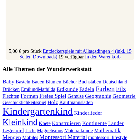
5,00 €
pro Stück
Entdeckerspiele mit Alltagsdingen 4 (inkl. 15
Seiten Downloads)
19 verfügbar
In den Warenkorb
Alle Themen der Wunderwerkstatt
Baby
Bauen
Blumen
Bücher
Buchstaben
Basteln
Deutschland
Farben
Filz
Erdkunde
Fädeln
Drücken
EmilundMathilda
Formen
Freies Spiel
Geographie
Geometrie
Flechten
Gemüse
Holz
Kaufmannsladen
Geschicklichkeitsspiel
Kindergartenkind
Kinderlieder
Kleinkind
Kontinente
Länder
Konstruieren
Knete
Mathematik
Legespiel
Magnetismus
Materialkunde
Licht
Montessori Material
Mengen
Mobiles
montessori_lifestyle