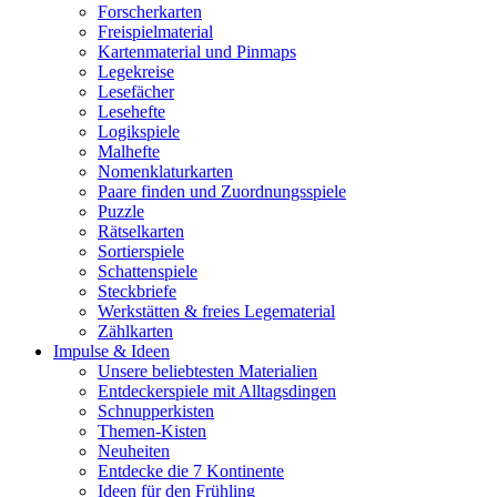
Forscherkarten
Freispielmaterial
Kartenmaterial und Pinmaps
Legekreise
Lesefächer
Lesehefte
Logikspiele
Malhefte
Nomenklaturkarten
Paare finden und Zuordnungsspiele
Puzzle
Rätselkarten
Sortierspiele
Schattenspiele
Steckbriefe
Werkstätten & freies Legematerial
Zählkarten
Impulse & Ideen
Unsere beliebtesten Materialien
Entdeckerspiele mit Alltagsdingen
Schnupperkisten
Themen-Kisten
Neuheiten
Entdecke die 7 Kontinente
Ideen für den Frühling