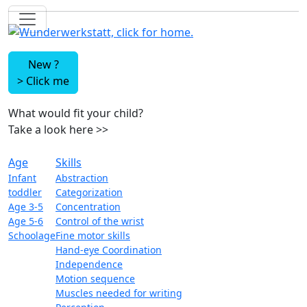
New ?
>
Click me
What would fit your child?
Take a look here
>>
Age
Skills
Infant
Abstraction
toddler
Categorization
Age 3-5
Concentration
Age 5-6
Control of the wrist
Schoolage
Fine motor skills
Hand-eye Coordination
Independence
Motion sequence
Muscles needed for writing