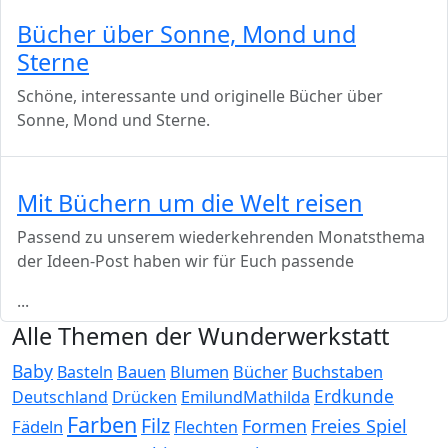
Bücher über Sonne, Mond und
Sterne
Schöne, interessante und originelle Bücher über
Sonne, Mond und Sterne.
Mit Büchern um die Welt reisen
Passend zu unserem wiederkehrenden Monatsthema
der Ideen-Post haben wir für Euch passende
...
Alle Themen der Wunderwerkstatt
Baby
Bauen
Blumen
Bücher
Buchstaben
Basteln
Erdkunde
Deutschland
Drücken
EmilundMathilda
Farben
Filz
Formen
Freies Spiel
Fädeln
Flechten