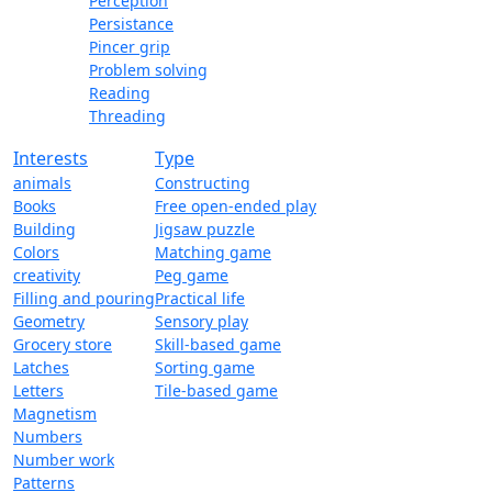
Perception
Persistance
Pincer grip
Problem solving
Reading
Threading
Interests
Type
animals
Constructing
Books
Free open-ended play
Building
Jigsaw puzzle
Colors
Matching game
creativity
Peg game
Filling and pouring
Practical life
Geometry
Sensory play
Grocery store
Skill-based game
Latches
Sorting game
Letters
Tile-based game
Magnetism
Numbers
Number work
Patterns