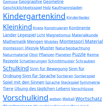
Geographie
Geometrie
Gemüse
Holz
Kaufmannsladen
Geschicklichkeitsspiel
Kindergartenkind
Kinderlieder
Kleinkind
Kontinente
Konstruieren
Knete
Länder
Legespiel
Magnetismus
Materialkunde
Licht
Montessori Material
Mathematik
Mengen
Mobiles
Muster
montessori_lifestyle
Naturbeobachtung
Puzzle
Pflanzen
Reime
Naturmaterial
Obst
Planeten
Rezepte
Schnittmuster
Schattierungen
Schrauben
Schulkind
Sinn für
Sinn für Bewegung
Ordnung
Sinn für Sprache
Sortierspiel
Sortieren
Spiel mit den Sinnen
Steckspiel
Symmetrie
Sprache
Tiere
Übung des täglichen Lebens
Verschlüsse
Vorschulkind
Wortschatz
weben
Weltall
Wunderwissen