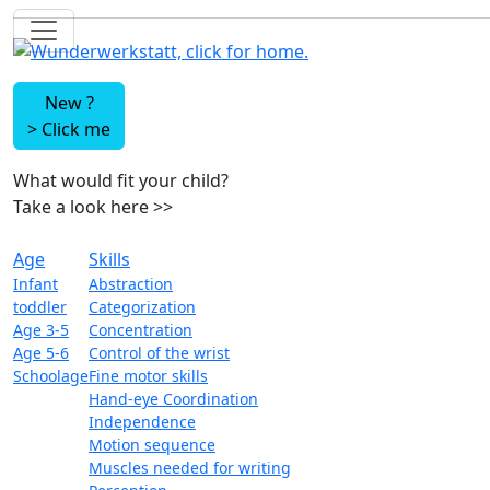
New ?
>
Click me
What would fit your child?
Take a look here
>>
Age
Skills
Infant
Abstraction
toddler
Categorization
Age 3-5
Concentration
Age 5-6
Control of the wrist
Schoolage
Fine motor skills
Hand-eye Coordination
Independence
Motion sequence
Muscles needed for writing