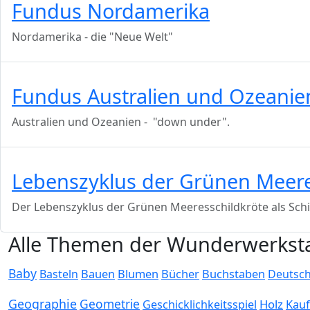
Fundus Nordamerika
Nordamerika - die "Neue Welt"
Fundus Australien und Ozeanie
Australien und Ozeanien - "down under".
Lebenszyklus der Grünen Meere
Der Lebenszyklus der Grünen Meeresschildkröte als Schi
Alle Themen der Wunderwerksta
Baby
Bauen
Blumen
Bücher
Buchstaben
Basteln
Deutsc
Geographie
Geometrie
Holz
Kau
Geschicklichkeitsspiel