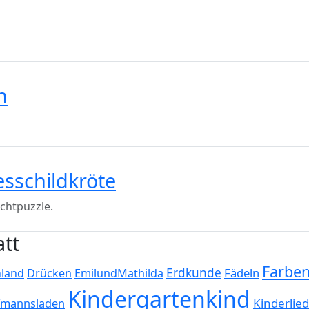
n
sschildkröte
chtpuzzle.
tt
Farbe
Erdkunde
Fädeln
hland
Drücken
EmilundMathilda
Kindergartenkind
fmannsladen
Kinderlie