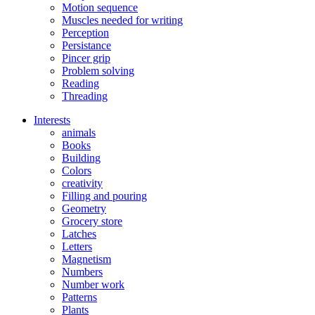
Motion sequence
Muscles needed for writing
Perception
Persistance
Pincer grip
Problem solving
Reading
Threading
Interests
animals
Books
Building
Colors
creativity
Filling and pouring
Geometry
Grocery store
Latches
Letters
Magnetism
Numbers
Number work
Patterns
Plants