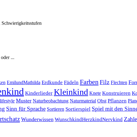
 Schwierigkeitsstufen
e oder
...
Farben
Filz
For
Erdkunde
Fädeln
ken
EmilundMathilda
Flechten
enkind
Kleinkind
Ko
Kinderlieder
Konstruieren
Knete
Muster
Pflanzen
ifestyle
Naturbeobachtung
Naturmaterial
Obst
Plan
ng
Sinn für Sprache
Spiel mit den Sinn
Sortierspiel
Sortieren
tschatz
Zahl
Wunderwissen
WunschkindHerzkindNervkind