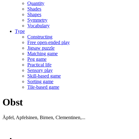
Quantity
Shades
Shapes
Symmetry
Vocabulary
Type
Constructing
Free open-ended play
Jigsaw puzzle
Matching game
Peg game
Practical life
Sensory play
Skill-based game
Sorting game
Tile-based game
Obst
Äpfel, Apfelsinen, Birnen, Clementinen,...