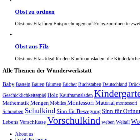
Obst zu ordnen
Obst aus Filz ihren Entsprechungen auf Fotos zuordnen in zwei
Obst aus Filz
Obst aus Filz - ideal für den Kaufmannsladen, die Kinderküch
Alle Themen der Wunderwerkstatt
Baby
Bauen
Blumen
Bücher
Buchstaben
Basteln
Deutschland
Drüc
Kindergart
Holz
Kaufmannsladen
Geschicklichkeitsspiel
Montessori Material
Mathematik
Mengen
Mobiles
montessori_l
Schulkind
Sinn für Ordnu
Sinn für Bewegung
Schrauben
Vorschulkind
Wor
Lebens
Verschlüsse
weben
Weltall
About us
Legal disclosure