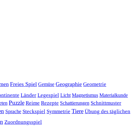
men
Freies Spiel
Geographie
Geometrie
Gemüse
ntinente
Länder
Legespiel
Magnetismus
Materialkunde
Licht
Puzzle
Rezepte
Reime
Schnittmuster
eten
Schattierungen
en
Tiere
Übung des täglichen
Steckspiel
Symmetrie
Sprache
en
Zuordnungsspiel