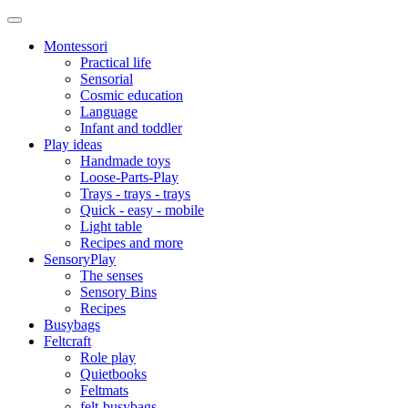
Montessori
Practical life
Sensorial
Cosmic education
Language
Infant and toddler
Play ideas
Handmade toys
Loose-Parts-Play
Trays - trays - trays
Quick - easy - mobile
Light table
Recipes and more
SensoryPlay
The senses
Sensory Bins
Recipes
Busybags
Feltcraft
Role play
Quietbooks
Feltmats
felt-busybags