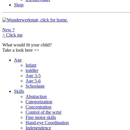
Shop
New ?
>
Click me
What would fit your child?
Take a look here
>>
Age
Infant
toddler
Age 3-5
Age 5-6
Schoolage
Skills
Abstraction
Categorization
Concentration
Control of the wrist
Fine motor skills
Hand-eye Coordination
Independence