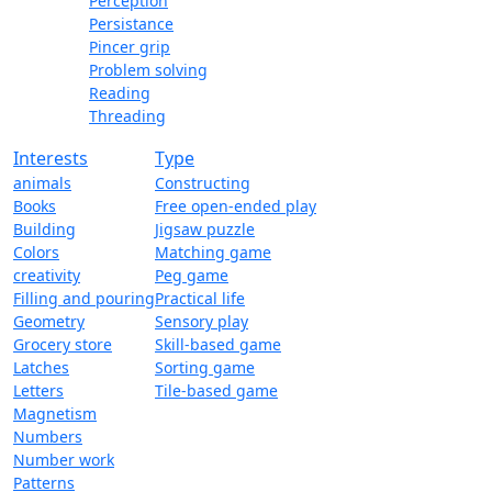
Perception
Persistance
Pincer grip
Problem solving
Reading
Threading
Interests
Type
animals
Constructing
Books
Free open-ended play
Building
Jigsaw puzzle
Colors
Matching game
creativity
Peg game
Filling and pouring
Practical life
Geometry
Sensory play
Grocery store
Skill-based game
Latches
Sorting game
Letters
Tile-based game
Magnetism
Numbers
Number work
Patterns