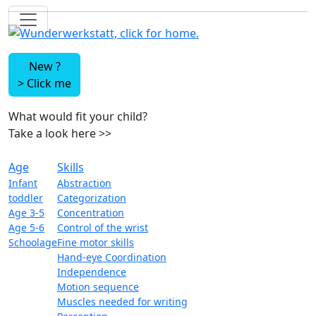
New ?
>
Click me
What would fit your child?
Take a look here
>>
Age
Skills
Infant
Abstraction
toddler
Categorization
Age 3-5
Concentration
Age 5-6
Control of the wrist
Schoolage
Fine motor skills
Hand-eye Coordination
Independence
Motion sequence
Muscles needed for writing