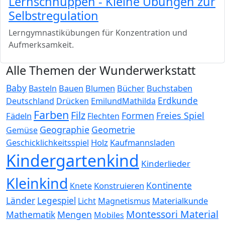
Lernschnuppen - Kleine Übungen zur
Selbstregulation
Lerngymnastikübungen für Konzentration und
Aufmerksamkeit.
Alle Themen der Wunderwerkstatt
Baby
Bauen
Blumen
Bücher
Buchstaben
Basteln
Erdkunde
Deutschland
Drücken
EmilundMathilda
Farben
Filz
Formen
Freies Spiel
Fädeln
Flechten
Geographie
Geometrie
Gemüse
Holz
Kaufmannsladen
Geschicklichkeitsspiel
Kindergartenkind
Kinderlieder
Kleinkind
Kontinente
Konstruieren
Knete
Länder
Legespiel
Magnetismus
Materialkunde
Licht
Montessori Material
Mathematik
Mengen
Mobiles