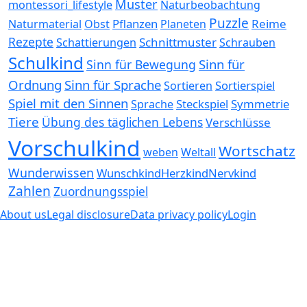
Muster
montessori_lifestyle
Naturbeobachtung
Puzzle
Pflanzen
Reime
Naturmaterial
Obst
Planeten
Rezepte
Schnittmuster
Schattierungen
Schrauben
Schulkind
Sinn für
Sinn für Bewegung
Ordnung
Sinn für Sprache
Sortierspiel
Sortieren
Spiel mit den Sinnen
Steckspiel
Symmetrie
Sprache
Tiere
Übung des täglichen Lebens
Verschlüsse
Vorschulkind
Wortschatz
weben
Weltall
Wunderwissen
WunschkindHerzkindNervkind
Zahlen
Zuordnungsspiel
About us
Legal disclosure
Data privacy policy
Login