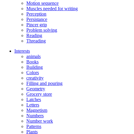
Motion sequence
Muscles needed for writing
Perception
Persistance
Pincer grip
Problem solving
Reading
Threading
Interests
animals
Books
Building
Colors
creativity
Filling and pouring
Geometry
Grocery store
Latches
Letters
Magnetism
Numbers
Number work
Patterns
Plants