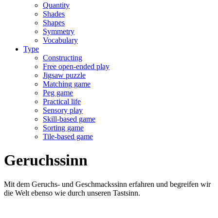
Quantity
Shades
Shapes
Symmetry
Vocabulary
Type
Constructing
Free open-ended play
Jigsaw puzzle
Matching game
Peg game
Practical life
Sensory play
Skill-based game
Sorting game
Tile-based game
Geruchssinn
Mit dem Geruchs- und Geschmackssinn erfahren und begreifen wir
die Welt ebenso wie durch unseren Tastsinn.