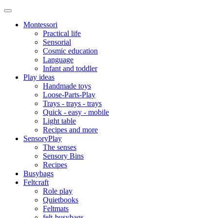
Montessori
Practical life
Sensorial
Cosmic education
Language
Infant and toddler
Play ideas
Handmade toys
Loose-Parts-Play
Trays - trays - trays
Quick - easy - mobile
Light table
Recipes and more
SensoryPlay
The senses
Sensory Bins
Recipes
Busybags
Feltcraft
Role play
Quietbooks
Feltmats
felt-busybags