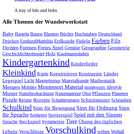
A tray of bits and bobs
Alle Themen der Wunderwerkstatt
Baby
Bauen
Blumen
Bücher
Buchstaben
Basteln
Deutschland
Farben
Filz
Erdkunde
Fädeln
Drücken
EmilundMathilda
Formen
Freies Spiel
Geographie
Geometrie
Flechten
Gemüse
Holz
Kaufmannsladen
Geschicklichkeitsspiel
Kindergartenkind
Kinderlieder
Kleinkind
Kontinente
Länder
Konstruieren
Knete
Mathematik
Legespiel
Magnetismus
Materialkunde
Licht
Montessori Material
Mengen
Mobiles
montessori_lifestyle
Muster
Pflanzen
Naturbeobachtung
Naturmaterial
Obst
Planeten
Puzzle
Rezepte
Reime
Schnittmuster
Schattierungen
Schrauben
Schulkind
Sinn für Ordnung
Sinn
Sinn für Bewegung
für Sprache
Spiel mit den Sinnen
Sortierspiel
Sortieren
Tiere
Übung des täglichen
Steckspiel
Symmetrie
Sprache
Vorschulkind
Lebens
Verschlüsse
weben
Weltall