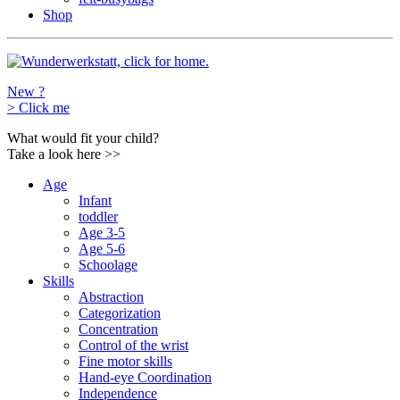
Shop
New ?
>
Click me
What would fit your child?
Take a look here
>>
Age
Infant
toddler
Age 3-5
Age 5-6
Schoolage
Skills
Abstraction
Categorization
Concentration
Control of the wrist
Fine motor skills
Hand-eye Coordination
Independence