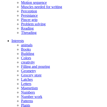
Motion sequence
Muscles needed for writing
Perception
Persistance
Pincer grip
Problem solving
Reading
Threading
Interests
animals
Books
Building
Colors
creativity
Filling and pouring
Geometry
Grocery store
Latches
Letters
Magnetism
Numbers
Number work
Patterns
Plants