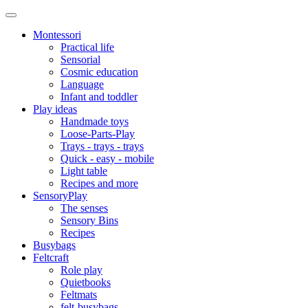
Montessori
Practical life
Sensorial
Cosmic education
Language
Infant and toddler
Play ideas
Handmade toys
Loose-Parts-Play
Trays - trays - trays
Quick - easy - mobile
Light table
Recipes and more
SensoryPlay
The senses
Sensory Bins
Recipes
Busybags
Feltcraft
Role play
Quietbooks
Feltmats
felt-busybags