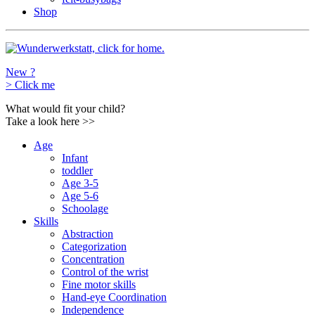
Shop
New ?
>
Click me
What would fit your child?
Take a look here
>>
Age
Infant
toddler
Age 3-5
Age 5-6
Schoolage
Skills
Abstraction
Categorization
Concentration
Control of the wrist
Fine motor skills
Hand-eye Coordination
Independence