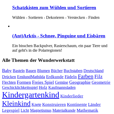
Schatzkisten zum Wühlen und Sortieren
Wühlen - Sortieren - Dekorieren - Verstecken - Finden
(Ant)Arktis - Schnee, Pinguine und Eisbären
Ein bisschen Backpulver, Rasierschaum, ein paar Tiere und
auf geht's in die Polarregionen!
Alle Themen der Wunderwerkstatt
Baby
Bauen
Blumen
Bücher
Buchstaben
Basteln
Deutschland
Farben
Filz
Erdkunde
Fädeln
Drücken
EmilundMathilda
Formen
Freies Spiel
Geographie
Geometrie
Flechten
Gemüse
Holz
Kaufmannsladen
Geschicklichkeitsspiel
Kindergartenkind
Kinderlieder
Kleinkind
Kontinente
Länder
Konstruieren
Knete
Mathematik
Legespiel
Magnetismus
Materialkunde
Licht