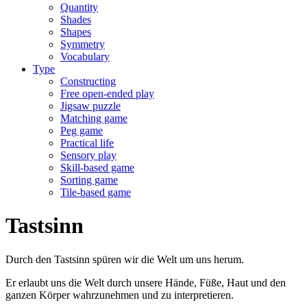
Quantity
Shades
Shapes
Symmetry
Vocabulary
Type
Constructing
Free open-ended play
Jigsaw puzzle
Matching game
Peg game
Practical life
Sensory play
Skill-based game
Sorting game
Tile-based game
Tastsinn
Durch den Tastsinn spüren wir die Welt um uns herum.
Er erlaubt uns die Welt durch unsere Hände, Füße, Haut und den
ganzen Körper wahrzunehmen und zu interpretieren.